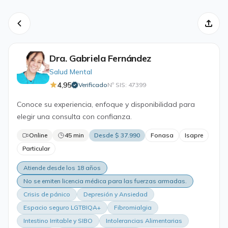
Dra. Gabriela Fernández
Salud Mental
4,95
Verificado
Nº SIS: 47399
·
Conoce su experiencia, enfoque y disponibilidad para
elegir una consulta con confianza.
Online
45 min
Desde $ 37.990
Fonasa
Isapre
Particular
Atiende desde los 18 años
No se emiten licencia médica para las fuerzas armadas.
Crisis de pánico
Depresión y Ansiedad
Espacio seguro LGTBIQA+
Fibromialgia
Intestino Irritable y SIBO
Intolerancias Alimentarias