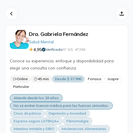
Dra. Gabriela Fernández
Salud Mental
4,95
Verificado
Nº SIS: 47399
·
Conoce su experiencia, enfoque y disponibilidad para
elegir una consulta con confianza.
Online
45 min
Desde $ 37.990
Fonasa
Isapre
Particular
Atiende desde los 18 años
No se emiten licencia médica para las fuerzas armadas.
Crisis de pánico
Depresión y Ansiedad
Espacio seguro LGTBIQA+
Fibromialgia
Intestino Irritable y SIBO
Intolerancias Alimentarias