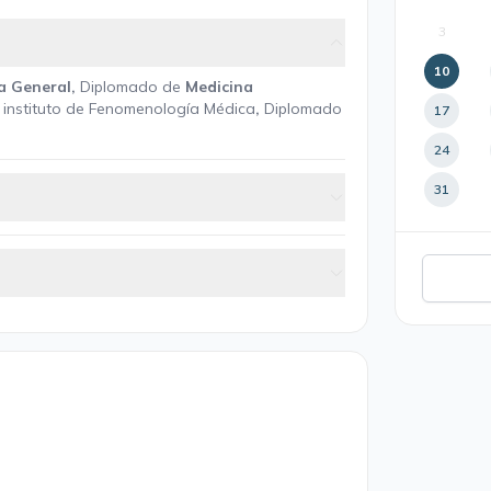
3
10
a General,
Diplomado de
Medicina
a
instituto de Fenomenología Médica
,
Diplomado
17
24
31