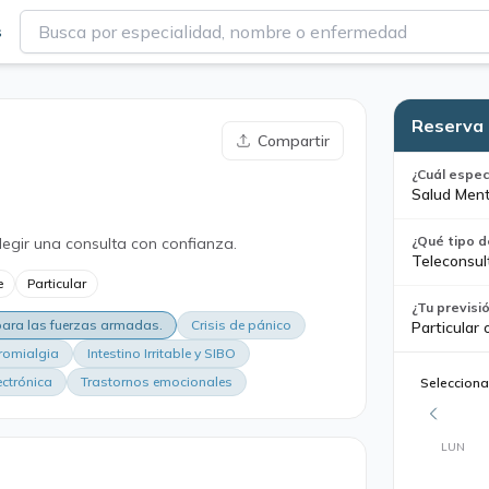
s
Reserva 
Compartir
¿Cuál espec
Salud Ment
¿Qué tipo d
legir una consulta con confianza.
Teleconsul
e
Particular
¿Tu previsi
 para las fuerzas armadas.
Crisis de pánico
Particular 
romialgia
Intestino Irritable y SIBO
ectrónica
Trastornos emocionales
Selecciona
LUN