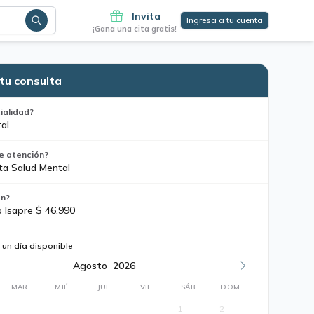
Invita
Ingresa a tu cuenta
¡Gana una cita gratis!
tu consulta
ialidad?
al
e atención?
ta Salud Mental
ón?
o Isapre $ 46.990
 un día disponible
Agosto
2026
MAR
MIÉ
JUE
VIE
SÁB
DOM
1
2