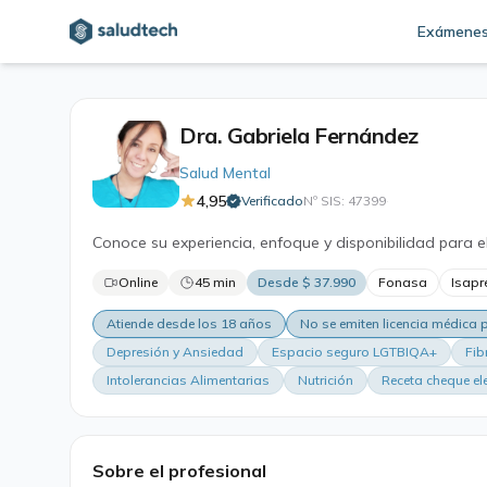
Exámene
Dra. Gabriela Fernández
Salud Mental
4,95
Verificado
Nº SIS: 47399
·
Conoce su experiencia, enfoque y disponibilidad para e
Online
45 min
Desde $ 37.990
Fonasa
Isapr
Atiende desde los 18 años
No se emiten licencia médica
Depresión y Ansiedad
Espacio seguro LGTBIQA+
Fib
Intolerancias Alimentarias
Nutrición
Receta cheque el
Sobre el profesional