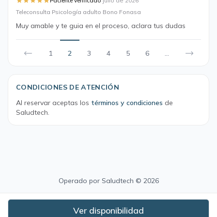
·
Paciente verificado
julio de 2026
Teleconsulta Psicología adulto Bono Fonasa
Muy amable y te guia en el proceso, aclara tus dudas
1
2
3
4
5
6
...
CONDICIONES DE ATENCIÓN
Al reservar aceptas los
términos y condiciones
de
Saludtech.
Operado por
Saludtech
© 2026
Ver disponibilidad