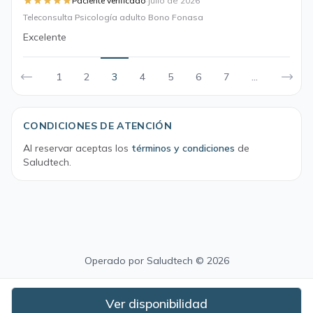
·
Paciente verificado
julio de 2026
Teleconsulta Psicología adulto Bono Fonasa
Excelente
1
2
3
4
5
6
7
...
CONDICIONES DE ATENCIÓN
Al reservar aceptas los
términos y condiciones
de
Saludtech.
Operado por
Saludtech
© 2026
Ver disponibilidad