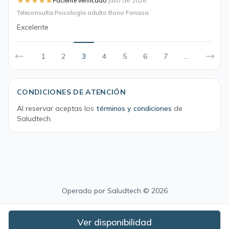
·
Paciente verificado
julio de 2026
Teleconsulta Psicología adulto Bono Fonasa
Excelente
1
2
3
4
5
6
7
...
CONDICIONES DE ATENCIÓN
Al reservar aceptas los
términos y condiciones
de
Saludtech.
Operado por
Saludtech
© 2026
Ver disponibilidad