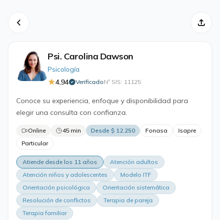
Psi. Carolina Dawson
Psicología
4,94
Verificado
Nº SIS: 11125
·
Conoce su experiencia, enfoque y disponibilidad para
elegir una consulta con confianza.
Online
45 min
Desde $ 12.250
Fonasa
Isapre
Particular
Atiende desde los 11 años
Atención adultos
Atención niños y adolescentes
Modelo ITF
Orientación psicológica
Orientación sistemática
Resolución de conflictos
Terapia de pareja
Terapia familiar