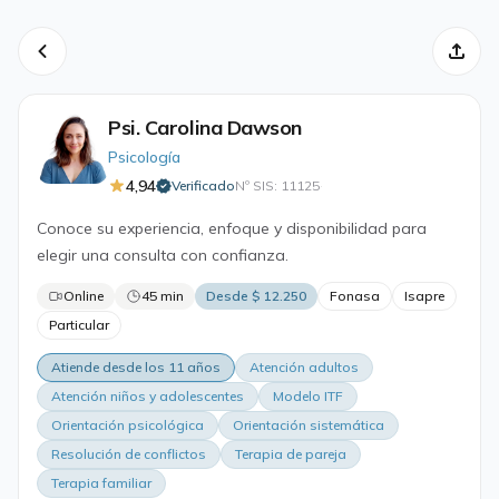
Psi. Carolina Dawson
Psicología
4,94
Verificado
Nº SIS: 11125
·
Conoce su experiencia, enfoque y disponibilidad para
elegir una consulta con confianza.
Online
45 min
Desde $ 12.250
Fonasa
Isapre
Particular
Atiende desde los 11 años
Atención adultos
Atención niños y adolescentes
Modelo ITF
Orientación psicológica
Orientación sistemática
Resolución de conflictos
Terapia de pareja
Terapia familiar