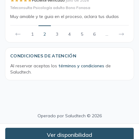
·
Paciente verificado
julio de 2026
Teleconsulta Psicología adulto Bono Fonasa
Muy amable y te guia en el proceso, aclara tus dudas
1
2
3
4
5
6
...
CONDICIONES DE ATENCIÓN
Al reservar aceptas los
términos y condiciones
de
Saludtech.
Operado por
Saludtech
© 2026
Ver disponibilidad