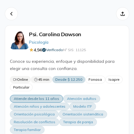
Psi. Carolina Dawson
Psicología
4,94
Verificado
Nº SIS: 11125
·
Conoce su experiencia, enfoque y disponibilidad para
elegir una consulta con confianza.
Online
45 min
Desde $ 12.250
Fonasa
Isapre
Particular
Atiende desde los 11 años
Atención adultos
Atención niños y adolescentes
Modelo ITF
Orientación psicológica
Orientación sistemática
Resolución de conflictos
Terapia de pareja
Terapia familiar