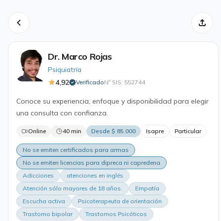
Dr. Marco Rojas
Psiquiatría
4,92
Verificado
Nº SIS: 552744
·
Conoce su experiencia, enfoque y disponibilidad para elegir
una consulta con confianza.
Online
40 min
Desde $ 85.000
Isapre
Particular
No se emiten certificados para armas
No se emiten licencias para dipreca ni capredena
Adicciones
atenciones en inglés
Atención sólo mayores de 18 años.
Empatía
Escucha activa
Psicoterapeuta de orientación
Trastorno bipolar
Trastornos Psicóticos