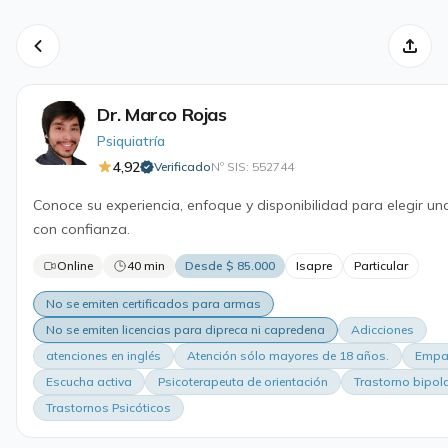
Dr. Marco Rojas
Psiquiatría
4,92
Verificado
Nº SIS: 552744
·
Conoce su experiencia, enfoque y disponibilidad para elegir un
con confianza.
Online
40 min
Desde $ 85.000
Isapre
Particular
No se emiten certificados para armas
No se emiten licencias para dipreca ni capredena
Adicciones
atenciones en inglés
Atención sólo mayores de 18 años.
Empa
Escucha activa
Psicoterapeuta de orientación
Trastorno bipol
Trastornos Psicóticos