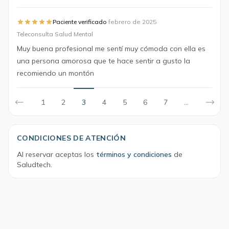
·
Paciente verificado
febrero de 2025
Teleconsulta Salud Mental
Muy buena profesional me sentí muy cómoda con ella es
una persona amorosa que te hace sentir a gusto la
recomiendo un montón
1
2
3
4
5
6
7
...
CONDICIONES DE ATENCIÓN
Al reservar aceptas los
términos y condiciones
de
Saludtech.