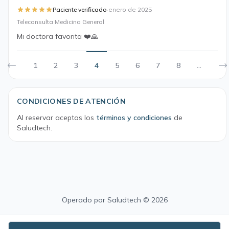
·
Paciente verificado
enero de 2025
Teleconsulta Medicina General
Mi doctora favorita ❤️🙏
1
2
3
4
5
6
7
8
...
CONDICIONES DE ATENCIÓN
Al reservar aceptas los
términos y condiciones
de
Saludtech.
Operado por
Saludtech
© 2026