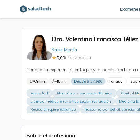
Exámene
Dra. Valentina Francisca Téllez
Salud Mental
5,00
Nº SIS: 393174
Conoce su experiencia, enfoque y disponibilidad para e
Online
45 min
Desde $ 37.990
Fonasa
Isapr
Ansiedad
Atención a mayores de 18 años
Control M
Licencia médica electrónica según evaluación
Medicina b
Receta cheque electrónica
Trastorno por déficit atenciona
Sobre el profesional