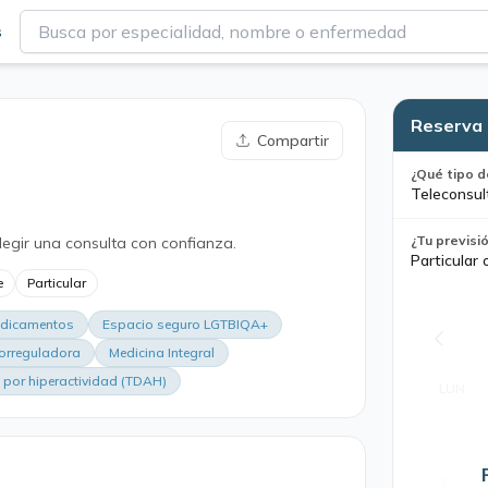
s
Reserva 
Compartir
¿Qué tipo d
Teleconsul
¿Tu previsi
legir una consulta con confianza.
Particular 
e
Particular
edicamentos
Espacio seguro LGTBIQA+
iorreguladora
Medicina Integral
l por hiperactividad (TDAH)
LUN
3