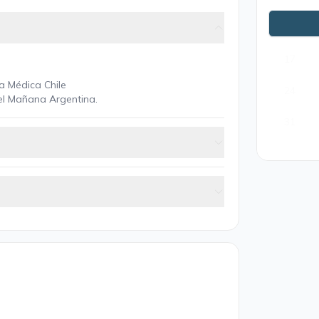
10
17
a Médica Chile
24
el Mañana Argentina.
31