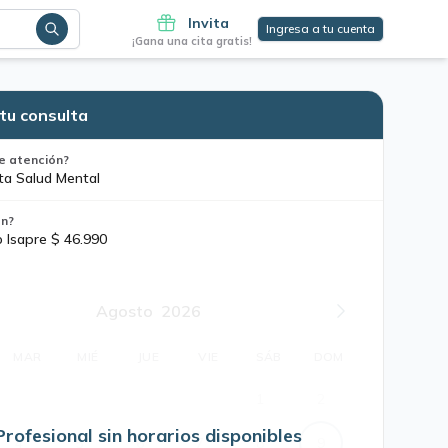
Invita
Ingresa a tu cuenta
¡Gana una cita gratis!
tu consulta
e atención?
ta Salud Mental
ón?
o Isapre $ 46.990
Agosto
2026
MAR
MIÉ
JUE
VIE
SÁB
DOM
1
2
Profesional sin horarios disponibles
4
5
6
7
8
9