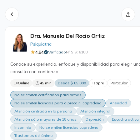
Dra. Manuela Del Rocío Ortiz
Psiquiatría
4,94
Verificado
Nº SIS: 6188
·
Conoce su experiencia, enfoque y disponibilidad para elegir un
consulta con confianza.
Online
45 min
Desde $ 85.000
Isapre
Particular
No se emiten certificados para armas
No se emiten licencias para dipreca ni capredena
Ansiedad
Atención centrada en la persona
Atención integral
Atención sólo mayores de 18 años.
Depresión
Escucha activa
Insomnio
No se emiten licencias capredena
Trastornos del ánimo