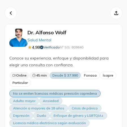
Dr. Alfonso Wolf
Salud Mental
4,98
Verificado
Nº SIS: 809840
·
Conoce su experiencia, enfoque y disponibilidad para
elegir una consulta con confianza.
Online
45 min
Desde $ 37.990
Fonasa
Isapre
Particular
No se emiten licencias médicas previsión capredena
Adulto mayor
Ansiedad
Atención a mayores de 18 años
Crisis de pánico
Depresión
Duelo
Enfoque de género y LGBTQIA+
Licencia médica electrónica según evaluación