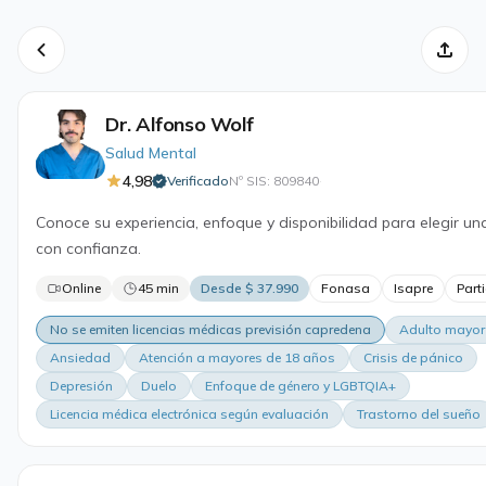
Dr. Alfonso Wolf
Salud Mental
4,98
Verificado
Nº SIS: 809840
·
Conoce su experiencia, enfoque y disponibilidad para elegir un
con confianza.
Online
45 min
Desde $ 37.990
Fonasa
Isapre
Parti
No se emiten licencias médicas previsión capredena
Adulto mayor
Ansiedad
Atención a mayores de 18 años
Crisis de pánico
Depresión
Duelo
Enfoque de género y LGBTQIA+
Licencia médica electrónica según evaluación
Trastorno del sueño