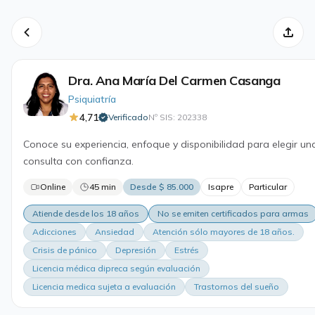
Dra. Ana María Del Carmen Casanga
Psiquiatría
4,71
Verificado
Nº SIS: 202338
·
Conoce su experiencia, enfoque y disponibilidad para elegir un
consulta con confianza.
Online
45 min
Desde $ 85.000
Isapre
Particular
Atiende desde los 18 años
No se emiten certificados para armas
Adicciones
Ansiedad
Atención sólo mayores de 18 años.
Crisis de pánico
Depresión
Estrés
Licencia médica dipreca según evaluación
Licencia medica sujeta a evaluación
Trastornos del sueño