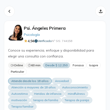
Psi. Ángeles Primera
Psicología
4,94
Verificado
Nº SIS: 744158
·
Conoce su experiencia, enfoque y disponibilidad para
elegir una consulta con confianza.
Online
60 min
Desde $ 12.250
Fonasa
Isapre
Particular
Atiende desde los 18 años
Ansiedad
Atención a mayores de 18 años
Autoconocimiento
Autoestima
Heridas de infancia
mindfulness
motivación
terapia de familia
Terapia de pareja
Terapia familiar