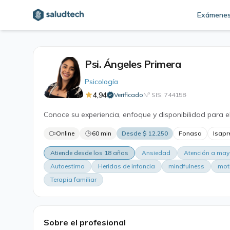
Exámene
Psi. Ángeles Primera
Psicología
4,94
Verificado
Nº SIS: 744158
·
Conoce su experiencia, enfoque y disponibilidad para e
Online
60 min
Desde $ 12.250
Fonasa
Isapr
Atiende desde los 18 años
Ansiedad
Atención a may
Autoestima
Heridas de infancia
mindfulness
mot
Terapia familiar
Sobre el profesional