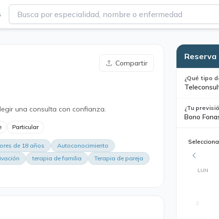
s
Reserva 
Compartir
¿Qué tipo d
Teleconsul
¿Tu previsi
legir una consulta con confianza.
Bono Fona
e
Particular
Selecciona
ores de 18 años
Autoconocimiento
ivación
terapia de familia
Terapia de pareja
LUN
3