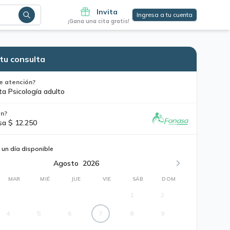
Invita
Ingresa a tu cuenta
¡Gana una cita gratis!
tu consulta
e atención?
ta Psicología adulto
ón?
sa $ 12.250
 un día disponible
Agosto
2026
MAR
MIÉ
JUE
VIE
SÁB
DOM
1
2
4
5
6
7
8
9