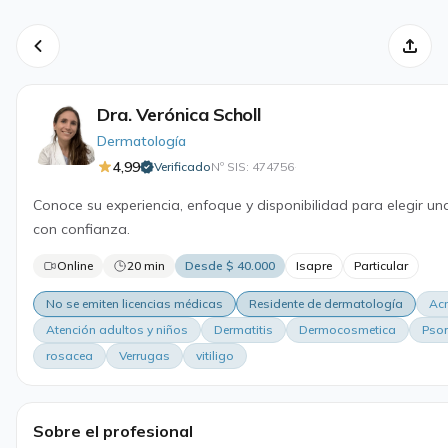
Dra. Verónica Scholl
Dermatología
4,99
Verificado
Nº SIS: 474756
·
Conoce su experiencia, enfoque y disponibilidad para elegir un
con confianza.
Online
20 min
Desde $ 40.000
Isapre
Particular
No se emiten licencias médicas
Residente de dermatología
Ac
Atención adultos y niños
Dermatitis
Dermocosmetica
Psor
rosacea
Verrugas
vitiligo
Sobre el profesional