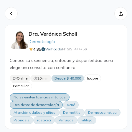
Dra. Verónica Scholl
Dermatología
4,99
Verificado
Nº SIS: 474756
·
Conoce su experiencia, enfoque y disponibilidad para
elegir una consulta con confianza.
Online
20 min
Desde $ 40.000
Isapre
Particular
No se emiten licencias médicas
Residente de dermatología
Acné
Atención adultos y niños
Dermatitis
Dermocosmetica
Psoriasis
rosacea
Verrugas
vitiligo