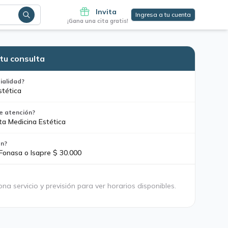
Invita
Ingresa a tu cuenta
¡Gana una cita gratis!
tu consulta
ialidad?
stética
e atención?
ta Medicina Estética
ón?
 Fonasa o Isapre $ 30.000
ona servicio y previsión para ver horarios disponibles.