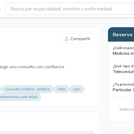
s
Reserva 
Compartir
¿Cuál espec
Medicina e
¿Qué tipo d
legir una consulta con confianza.
Teleconsul
¿Tu previsi
Consulta médico- estética
Filler
Lips
Particular,
ratamientos anti edad
Selecci