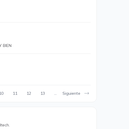
Y BIEN
Siguiente
10
11
12
13
...
tech.