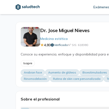
Exámene
Dr. Jose Miguel Nieves
Medicina estética
4,80
Verificado
Nº SIS: 618380
·
Conoce su experiencia, enfoque y disponibilidad para e
Isapre
Arabian face
Aumento de glúteos
Bioestimuladores
Rinomodelación
Rutina de skin care personalizada
T
Sobre el profesional