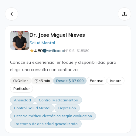
Dr. Jose Miguel Nieves
Salud Mental
4,80
Verificado
Nº SIS: 618380
·
Conoce su experiencia, enfoque y disponibilidad para
elegir una consulta con confianza.
Online
45 min
Desde $ 37.990
Fonasa
Isapre
Particular
Ansiedad
Control Medicamentos
Control Salud Mental
Depresión
Licencia médica electrónica según evaluación
Trastorno de ansiedad generalizado