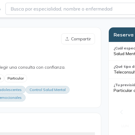
s
Reserva 
Compartir
¿Cuál espec
Salud Ment
¿Qué tipo d
legir una consulta con confianza.
Teleconsul
e
Particular
¿Tu previsi
adolescentes
Control Salud Mental
Particular 
 emocionales
LUN