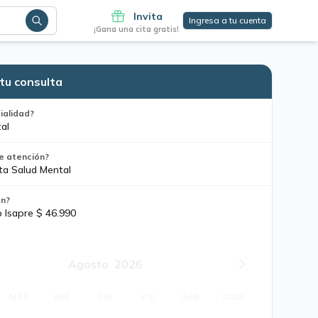
Invita
Ingresa a tu cuenta
¡Gana una cita gratis!
tu consulta
ialidad?
al
e atención?
ta Salud Mental
ón?
o Isapre $ 46.990
Agosto
2026
MAR
MIÉ
JUE
VIE
SÁB
DOM