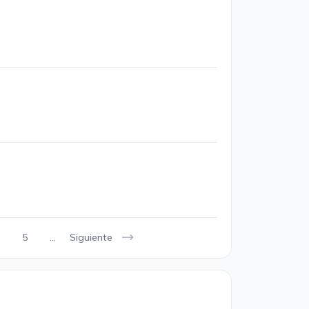
Siguiente
5
...