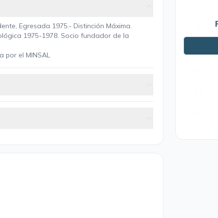
dente, Egresada 1975.- Distinción Máxima.
3
ológica 1975-1978. Socio fundador de la
10
a por el MINSAL
17
24
31