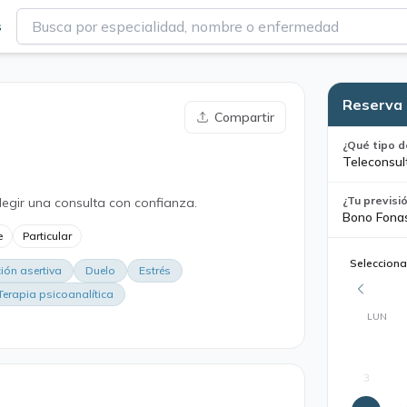
s
Reserva 
Compartir
¿Qué tipo d
Teleconsul
¿Tu previsi
legir una consulta con confianza.
Bono Fona
e
Particular
Selecciona
ón asertiva
Duelo
Estrés
Terapia psicoanalítica
LUN
3