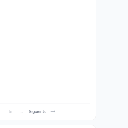
Siguiente
5
...