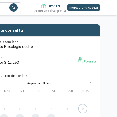
Invita
Ingresa a tu cuenta
¡Gana una cita gratis!
tu consulta
e atención?
ta Psicología adulto
ón?
sa $ 12.250
 un día disponible
Agosto
2026
MAR
MIÉ
JUE
VIE
SÁB
DOM
1
2
4
5
6
7
8
9