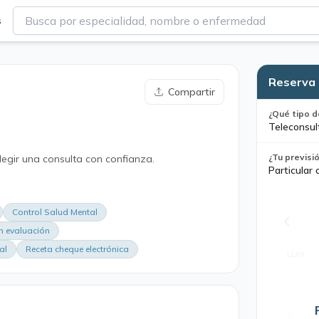
s
Reserva 
Compartir
¿Qué tipo d
Teleconsul
¿Tu previsi
legir una consulta con confianza.
Particular 
Control Salud Mental
n evaluación
al
Receta cheque electrónica
LUN
3