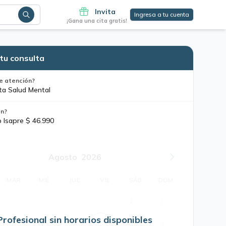
Invita
Ingresa a tu cuenta
¡Gana una cita gratis!
tu consulta
e atención?
ta Salud Mental
ón?
o Isapre $ 46.990
Agosto
2026
MAR
MIÉ
JUE
VIE
SÁB
DOM
1
2
Profesional sin horarios disponibles
4
5
6
7
8
9