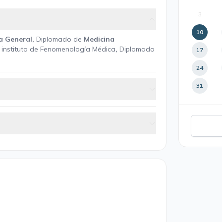
3
10
a General,
Diplomado de
Medicina
a
instituto de Fenomenología Médica
,
Diplomado
17
24
31