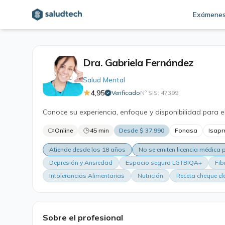
Exámene
Dra. Gabriela Fernández
Salud Mental
4,95
Verificado
Nº SIS: 47399
·
Conoce su experiencia, enfoque y disponibilidad para e
Online
45 min
Desde $ 37.990
Fonasa
Isapr
Atiende desde los 18 años
No se emiten licencia médica
Depresión y Ansiedad
Espacio seguro LGTBIQA+
Fib
Intolerancias Alimentarias
Nutrición
Receta cheque el
Sobre el profesional