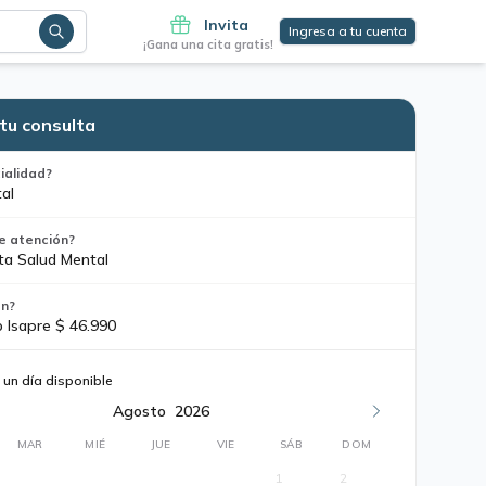
Invita
Ingresa a tu cuenta
¡Gana una cita gratis!
tu consulta
ialidad?
al
e atención?
ta Salud Mental
ón?
o Isapre $ 46.990
 un día disponible
Agosto
2026
MAR
MIÉ
JUE
VIE
SÁB
DOM
1
2