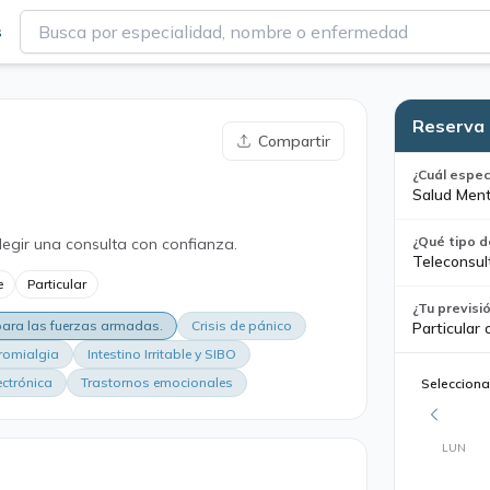
s
Reserva 
Compartir
¿Cuál espec
Salud Ment
¿Qué tipo d
legir una consulta con confianza.
Teleconsul
e
Particular
¿Tu previsi
 para las fuerzas armadas.
Crisis de pánico
Particular 
romialgia
Intestino Irritable y SIBO
ectrónica
Trastornos emocionales
Selecciona
LUN