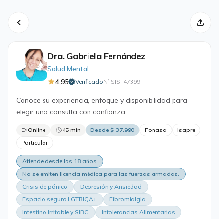
Dra. Gabriela Fernández
Salud Mental
4,95
Verificado
Nº SIS: 47399
·
Conoce su experiencia, enfoque y disponibilidad para
elegir una consulta con confianza.
Online
45 min
Desde $ 37.990
Fonasa
Isapre
Particular
Atiende desde los 18 años
No se emiten licencia médica para las fuerzas armadas.
Crisis de pánico
Depresión y Ansiedad
Espacio seguro LGTBIQA+
Fibromialgia
Intestino Irritable y SIBO
Intolerancias Alimentarias