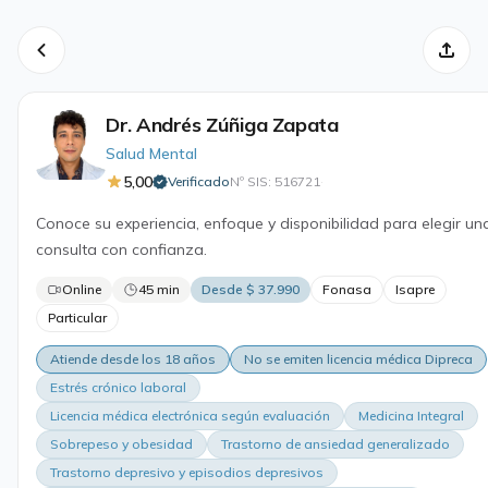
Dr. Andrés Zúñiga Zapata
Salud Mental
5,00
Verificado
Nº SIS: 516721
·
Conoce su experiencia, enfoque y disponibilidad para elegir un
consulta con confianza.
Online
45 min
Desde $ 37.990
Fonasa
Isapre
Particular
Atiende desde los 18 años
No se emiten licencia médica Dipreca
Estrés crónico laboral
Licencia médica electrónica según evaluación
Medicina Integral
Sobrepeso y obesidad
Trastorno de ansiedad generalizado
Trastorno depresivo y episodios depresivos