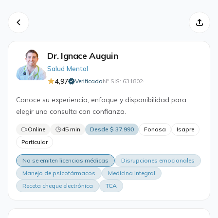
Dr. Ignace Auguin
Salud Mental
4,97
Verificado
Nº SIS: 631802
·
Conoce su experiencia, enfoque y disponibilidad para
elegir una consulta con confianza.
Online
45 min
Desde $ 37.990
Fonasa
Isapre
Particular
No se emiten licencias médicas
Disrupciones emocionales
Manejo de psicofármacos
Medicina Integral
Receta cheque electrónica
TCA