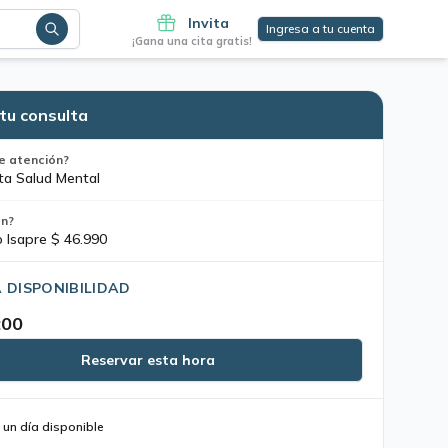
Invita
Ingresa a tu cuenta
¡Gana una cita gratis!
tu consulta
e atención?
ta Salud Mental
ón?
o Isapre $ 46.990
 DISPONIBILIDAD
:00
Reservar esta hora
 un día disponible