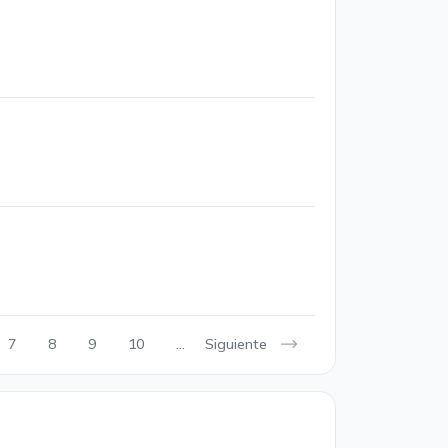
Siguiente
7
8
9
10
...