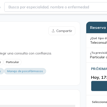
s
Reserva 
Compartir
¿Qué tipo d
Teleconsul
¿Tu previsi
legir una consulta con confianza.
Particular 
e
Particular
PRÓXIMA
s
Manejo de psicofármacos
Hoy, 17
Selecciona