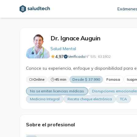
Exámene
Dr. Ignace Auguin
Salud Mental
4,97
Verificado
Nº SIS: 631802
·
Conoce su experiencia, enfoque y disponibilidad para e
Online
45 min
Desde $ 37.990
Fonasa
Isapr
No se emiten licencias médicas
Disrupciones emocionale
Medicina Integral
Receta cheque electrónica
TCA
Sobre el profesional