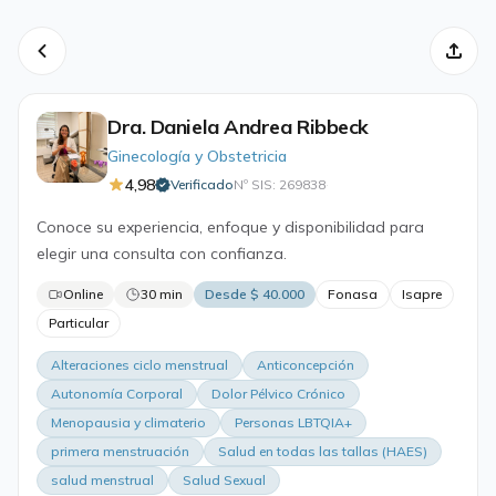
Dra. Daniela Andrea Ribbeck
Ginecología y Obstetricia
4,98
Verificado
Nº SIS: 269838
·
Conoce su experiencia, enfoque y disponibilidad para
elegir una consulta con confianza.
Online
30 min
Desde $ 40.000
Fonasa
Isapre
Particular
Alteraciones ciclo menstrual
Anticoncepción
Autonomía Corporal
Dolor Pélvico Crónico
Menopausia y climaterio
Personas LBTQIA+
primera menstruación
Salud en todas las tallas (HAES)
salud menstrual
Salud Sexual