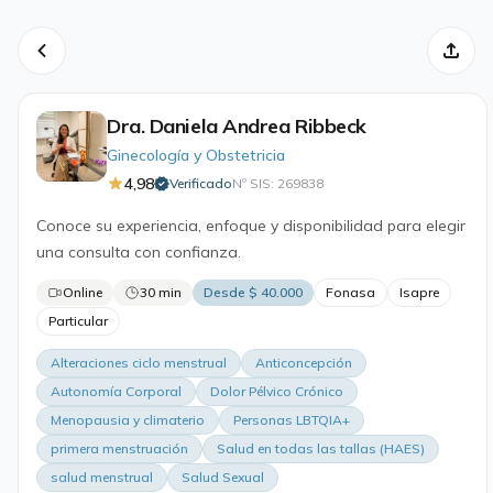
Dra. Daniela Andrea Ribbeck
Ginecología y Obstetricia
4,98
Verificado
Nº SIS: 269838
·
Conoce su experiencia, enfoque y disponibilidad para elegir
una consulta con confianza.
Online
30 min
Desde $ 40.000
Fonasa
Isapre
Particular
Alteraciones ciclo menstrual
Anticoncepción
Autonomía Corporal
Dolor Pélvico Crónico
Menopausia y climaterio
Personas LBTQIA+
primera menstruación
Salud en todas las tallas (HAES)
salud menstrual
Salud Sexual