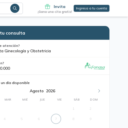
Invita
Ingresa a tu cuenta
¡Gana una cita gratis!
tu consulta
e atención?
ta Ginecología y Obstetricia
ón?
0.000
 un día disponible
Agosto
2026
MAR
MIÉ
JUE
VIE
SÁB
DOM
1
2
4
5
6
7
8
9