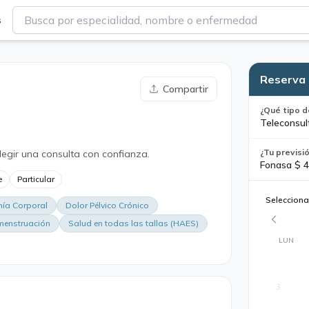
s
Reserva 
Compartir
¿Qué tipo d
Teleconsul
¿Tu previsi
legir una consulta con confianza.
Fonasa $ 4
e
Particular
Selecciona
ía Corporal
Dolor Pélvico Crónico
menstruación
Salud en todas las tallas (HAES)
LUN
3