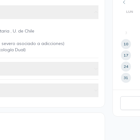
LUN
ria , U. de Chile
3
l severo asociado a adicciones)
10
tología Dual)
17
24
31