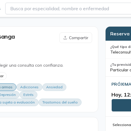
s
Reserva 
sanga
Compartir
¿Qué tipo d
Teleconsul
¿Tu previsi
legir una consulta con confianza.
Particular 
lar
PRÓXIMA
ra armas
Adicciones
Ansiedad
Hoy, 12
Depresión
Estrés
a sujeta a evaluación
Trastornos del sueño
Selecciona