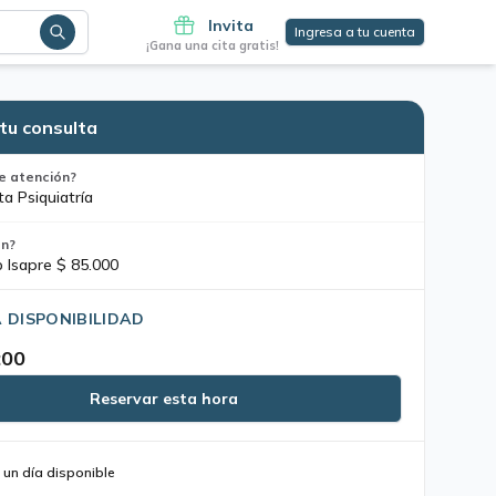
Invita
Ingresa a tu cuenta
¡Gana una cita gratis!
tu consulta
e atención?
ta Psiquiatría
ón?
o Isapre $ 85.000
 DISPONIBILIDAD
:00
Reservar esta hora
 un día disponible