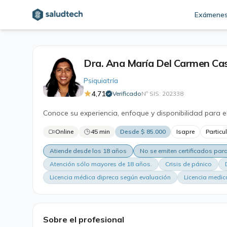
Exámene
Dra. Ana María Del Carmen Ca
Psiquiatría
4,71
Verificado
Nº SIS: 202338
·
Conoce su experiencia, enfoque y disponibilidad para e
Online
45 min
Desde $ 85.000
Isapre
Particu
Atiende desde los 18 años
No se emiten certificados pa
Atención sólo mayores de 18 años.
Crisis de pánico
Licencia médica dipreca según evaluación
Licencia medic
Sobre el profesional