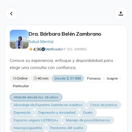
Dra. Bárbara Belén Zambrano
Salud Mental
4,96
Verificado
Nº SIS: 849860
·
Conoce su experiencia, enfoque y disponibilidad para
elegir una consulta con confianza.
Online
40 min
Desde $ 37.990
Fonasa
Isapre
Particular
Atiende desde los 16 años
Abordaje de Espectro Autista en Adultos
Crisis de pánico
Depresión
Depresión y Ansiedad
Duelo
Espacio seguro LGTBIQA+
Manejo de psicofármacos
Neuropsiquiatría
Trastorno del sueño