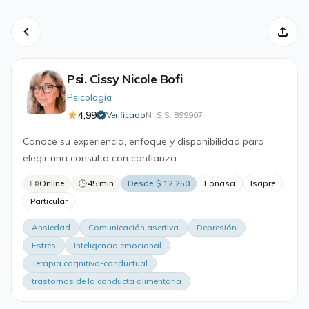
Psi. Cissy Nicole Bofi
Psicología
4,99
Verificado
Nº SIS: 899907
·
Conoce su experiencia, enfoque y disponibilidad para
elegir una consulta con confianza.
Online
45 min
Desde $ 12.250
Fonasa
Isapre
Particular
Ansiedad
Comunicación asertiva
Depresión
Estrés
Inteligencia emocional
Terapia cognitivo-conductual
trastornos de la conducta alimentaria