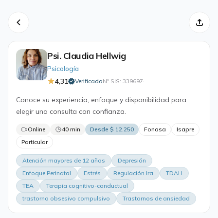
Psi. Claudia Hellwig
Psicología
4,31
Verificado
Nº SIS: 339697
·
Conoce su experiencia, enfoque y disponibilidad para
elegir una consulta con confianza.
Online
40 min
Desde $ 12.250
Fonasa
Isapre
Particular
Atención mayores de 12 años
Depresión
Enfoque Perinatal
Estrés
Regulación Ira
TDAH
TEA
Terapia cognitivo-conductual
trastorno obsesivo compulsivo
Trastornos de ansiedad