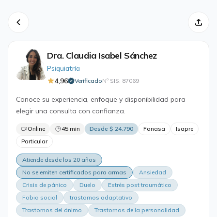
Dra. Claudia Isabel Sánchez
Psiquiatría
4,96
Verificado
Nº SIS: 87069
·
Conoce su experiencia, enfoque y disponibilidad para
elegir una consulta con confianza.
Online
45 min
Desde $ 24.790
Fonasa
Isapre
Particular
Atiende desde los 20 años
No se emiten certificados para armas
Ansiedad
Crisis de pánico
Duelo
Estrés post traumático
Fobia social
trastornos adaptativo
Trastornos del ánimo
Trastornos de la personalidad