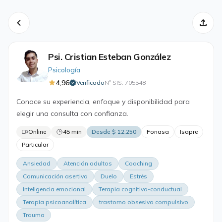
Psi. Cristian Esteban González
Psicología
4,96
Verificado
Nº SIS: 705548
·
Conoce su experiencia, enfoque y disponibilidad para
elegir una consulta con confianza.
Online
45 min
Desde $ 12.250
Fonasa
Isapre
Particular
Ansiedad
Atención adultos
Coaching
Comunicación asertiva
Duelo
Estrés
Inteligencia emocional
Terapia cognitivo-conductual
Terapia psicoanalítica
trastorno obsesivo compulsivo
Trauma