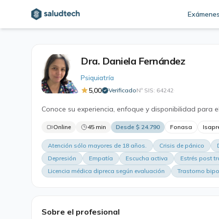
Exámene
Dra. Daniela Fernández
Psiquiatría
5,00
Verificado
Nº SIS: 64242
·
Conoce su experiencia, enfoque y disponibilidad para e
Online
45 min
Desde $ 24.790
Fonasa
Isapr
Atención sólo mayores de 18 años.
Crisis de pánico
Depresión
Empatía
Escucha activa
Estrés post t
Licencia médica dipreca según evaluación
Trastorno bipo
Sobre el profesional