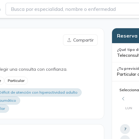
s
Reserva 
Compartir
¿Qué tipo d
Teleconsul
¿Tu previsi
legir una consulta con confianza.
Particular 
e
Particular
Selecciona
Déficit de atención con hiperactividad adulto
raumático
LUN
lar
7