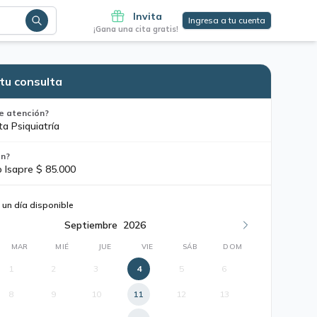
Invita
Ingresa a tu cuenta
¡Gana una cita gratis!
tu consulta
e atención?
ta Psiquiatría
ón?
o Isapre $ 85.000
 un día disponible
Septiembre
2026
MAR
MIÉ
JUE
VIE
SÁB
DOM
1
2
3
4
5
6
8
9
10
11
12
13