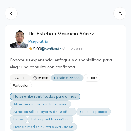
Dr. Esteban Mauricio Yáñez
Psiquiatría
5,00
Verificado
Nº SIS: 20431
·
Conoce su experiencia, enfoque y disponibilidad para
elegir una consulta con confianza.
Online
45 min
Desde $ 85.000
Isapre
Particular
No se emiten certificados para armas
Atención centrada en la persona
Atención sólo mayores de 18 años.
Crisis de pánico
Estrés
Estrés post traumático
Licencia medica sujeta a evaluación