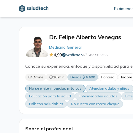
Exámene
Dr. Felipe Alberto Venegas
Medicina General
4,99
Verificado
Nº SIS: 562355
·
Conoce su experiencia, enfoque y disponibilidad para e
Online
20 min
Desde $ 6.690
Fonasa
Isapre
No se emiten licencias médicas
Atención adulto y niños
Educación para la salud
Enfermedades agudas
Enfe
Hábitos saludables
No cuenta con receta cheque
Sobre el profesional