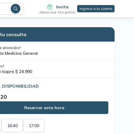
Invita
Ingresa a tu cuenta
¡Gana una cita gratis!
tu consulta
e atención?
ta Medicina General
ón?
o Isapre $ 24.990
 DISPONIBILIDAD
:20
Reservar esta hora
16:40
17:00