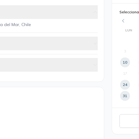
Selecciona
a del Mar, Chile
LUN
3
10
17
24
31