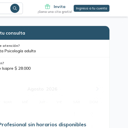
Invita
Ingresa a tu cuenta
¡Gana una cita gratis!
tu consulta
e atención?
ta Psicología adulto
ón?
o Isapre $ 28.000
Agosto
2026
MAR
MIÉ
JUE
VIE
SÁB
DOM
1
2
Profesional sin horarios disponibles
4
5
6
7
8
9