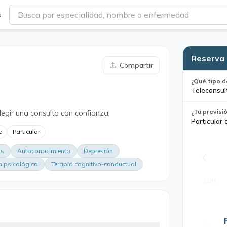
s
Reserva 
Compartir
¿Qué tipo d
Teleconsul
¿Tu previsi
legir una consulta con confianza.
Particular 
e
Particular
os
Autoconocimiento
Depresión
n psicológica
Terapia cognitivo-conductual
LUN
3