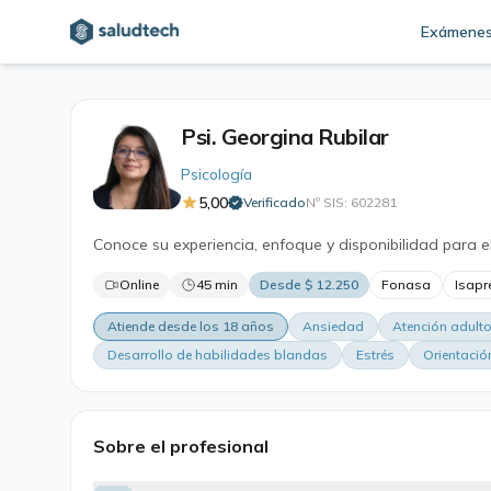
Exámene
Psi. Georgina Rubilar
Psicología
5,00
Verificado
Nº SIS: 602281
·
Conoce su experiencia, enfoque y disponibilidad para e
Online
45 min
Desde $ 12.250
Fonasa
Isapr
Atiende desde los 18 años
Ansiedad
Atención adult
Desarrollo de habilidades blandas
Estrés
Orientació
Sobre el profesional