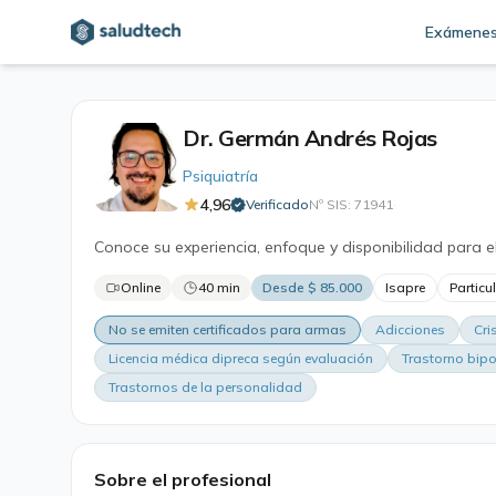
Exámene
Dr. Germán Andrés Rojas
Psiquiatría
4,96
Verificado
Nº SIS: 71941
·
Conoce su experiencia, enfoque y disponibilidad para e
Online
40 min
Desde $ 85.000
Isapre
Particu
No se emiten certificados para armas
Adicciones
Cri
Licencia médica dipreca según evaluación
Trastorno bipo
Trastornos de la personalidad
Sobre el profesional