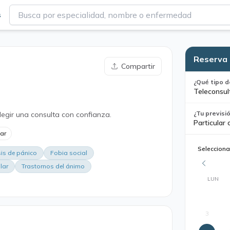
s
Reserva 
Compartir
¿Qué tipo d
Teleconsul
¿Tu previsi
legir una consulta con confianza.
Particular 
lar
Selecciona
sis de pánico
Fobia social
lar
Trastornos del ánimo
LUN
3