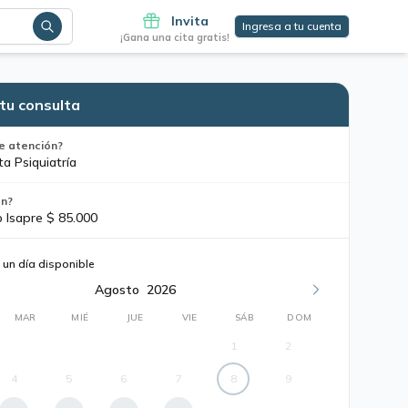
Invita
Ingresa a tu cuenta
¡Gana una cita gratis!
tu consulta
e atención?
ta Psiquiatría
ón?
o Isapre $ 85.000
 un día disponible
Agosto
2026
MAR
MIÉ
JUE
VIE
SÁB
DOM
1
2
4
5
6
7
8
9