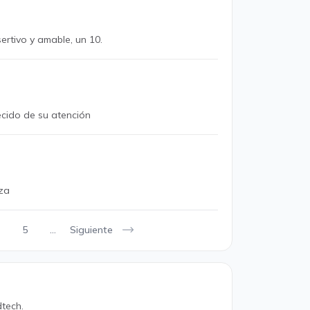
ertivo y amable, un 10.
cido de su atención
nza
Siguiente
5
...
tech.