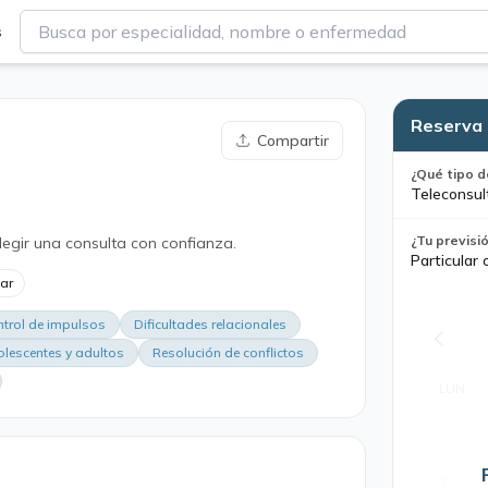
s
Reserva 
Compartir
¿Qué tipo d
Teleconsul
¿Tu previsi
legir una consulta con confianza.
Particular 
lar
ontrol de impulsos
Dificultades relacionales
olescentes y adultos
Resolución de conflictos
LUN
3