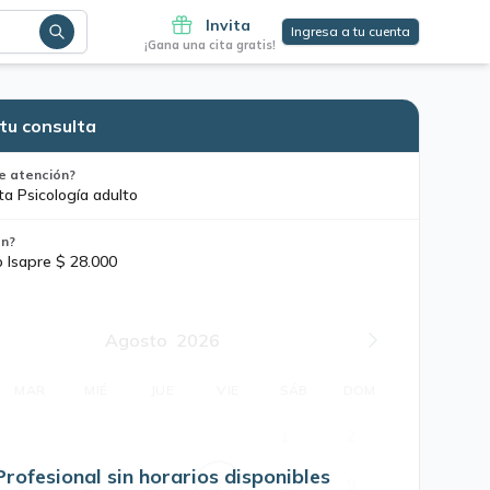
Invita
Ingresa a tu cuenta
¡Gana una cita gratis!
tu consulta
e atención?
ta Psicología adulto
ón?
o Isapre $ 28.000
Agosto
2026
MAR
MIÉ
JUE
VIE
SÁB
DOM
1
2
Profesional sin horarios disponibles
4
5
6
7
8
9