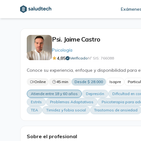
Exámene
Psi. Jaime Castro
Psicología
4,85
Verificado
Nº SIS: 766088
·
Conoce su experiencia, enfoque y disponibilidad para e
Online
45 min
Desde $ 28.000
Isapre
Particu
Atiende entre 18 y 60 años
Depresión
Dificultad en c
Estrés
Problemas Adaptativos
Psicoterapia para ad
TEA
Timidez y fobia social
Trastornos de ansiedad
Sobre el profesional