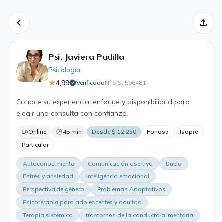
Psi. Javiera Padilla
Psicología
4,99
Verificado
Nº SIS: 506481
·
Conoce su experiencia, enfoque y disponibilidad para
elegir una consulta con confianza.
Online
45 min
Desde $ 12.250
Fonasa
Isapre
Particular
Autoconocimiento
Comunicación asertiva
Duelo
Estrés y ansiedad
Inteligencia emocional
Perspectiva de género
Problemas Adaptativos
Psicoterapia para adolescentes y adultos
Terapia sistémica
trastornos de la conducta alimentaria