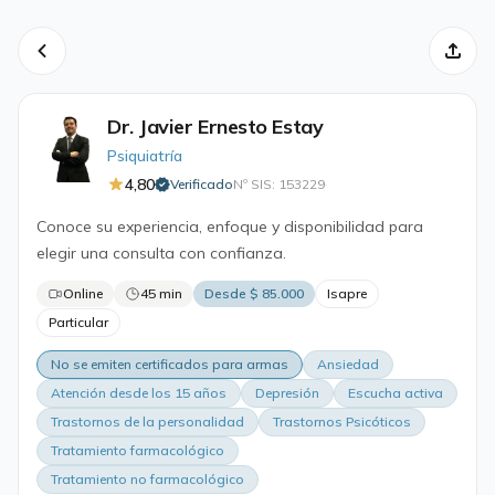
Dr. Javier Ernesto Estay
Psiquiatría
4,80
Verificado
Nº SIS: 153229
·
Conoce su experiencia, enfoque y disponibilidad para
elegir una consulta con confianza.
Online
45 min
Desde $ 85.000
Isapre
Particular
No se emiten certificados para armas
Ansiedad
Atención desde los 15 años
Depresión
Escucha activa
Trastornos de la personalidad
Trastornos Psicóticos
Tratamiento farmacológico
Tratamiento no farmacológico