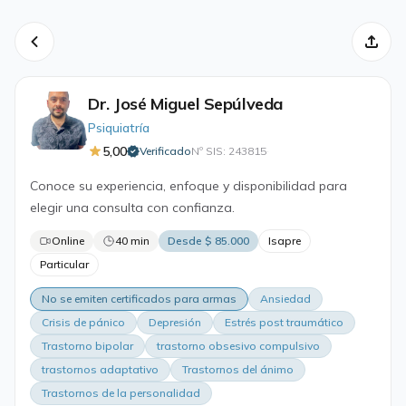
Dr. José Miguel Sepúlveda
Psiquiatría
5,00
Verificado
Nº SIS: 243815
·
Conoce su experiencia, enfoque y disponibilidad para
elegir una consulta con confianza.
Online
40 min
Desde $ 85.000
Isapre
Particular
No se emiten certificados para armas
Ansiedad
Crisis de pánico
Depresión
Estrés post traumático
Trastorno bipolar
trastorno obsesivo compulsivo
trastornos adaptativo
Trastornos del ánimo
Trastornos de la personalidad