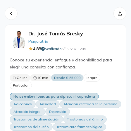
Dr. José Tomás Bresky
Psiquiatría
4,88
Verificado
Nº SIS: 611245
·
Conoce su experiencia, enfoque y disponibilidad para
elegir una consulta con confianza.
Online
40 min
Desde $ 85.000
Isapre
Particular
No se emiten licencias para dipreca ni capredena
Adicciones
Ansiedad
Atención centrada en la persona
Atención integral
Depresión
Trastornos de alimentación
Trastornos del ánimo
Trastornos del sueño
Tratamiento farmacológico